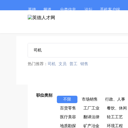
英德
频道
分类信息
论坛
手机客户端
热门推荐：
司机
文员
普工
销售
职位类别
不限
市场销售
行政、人事
百货零售
工厂工业
餐饮、休闲
医疗美容
翻译法律
轻工工艺
地质勘探
矿产冶金
环境工程