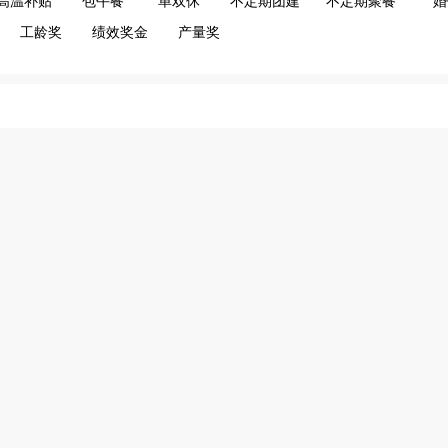
高温补贴
包午餐
单双休
不定期团建
不定期聚餐
婚
工龄奖
绩效奖金
产量奖
名
区域
企业认证
英城镇
德市利丰贸易商行
企业认证
西牛镇
德市德一芳贸易有限公司
企业认证
东华镇
新防水(广东)有限公司
企业认证
英城镇
德市英城洁雅餐具消毒中心(个...
企业认证
白沙镇
德市东顺精细化工实业有限公司
英红镇
德市华鑫隆商行
英城镇
德市恒辉资产经营管理有限公司