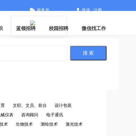
服务号
登录
|
注册
信
职
蓝领招聘
校园招聘
微信找工作
搜 索
教育
文职、文员、前台
设计包装
机械仪表
咨询顾问
电子通讯
技术
生物技术
测绘技术
激光技术