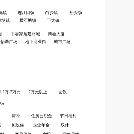
洸镇
连江口镇
白沙镇
桥头镇
牯塘镇
横石塘镇
下太镇
园
中睿家居建材城
商会大厦
怡翠广场
地下商业街
城市广场
1.2万-2万元
2万元以上
面议
BA
房补
住房公积金
节日福利
茶
包吃住
企业年金
双休