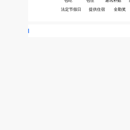
包吃
包住
通讯补贴
法定节假日
提供住宿
全勤奖
职位名
公司
五十铃货车司机
司机
英
家私安装师傅兼早上协助超市送货司机
安装维修
英
叉车司机
叉车工
北
C牌送货司机
司机
英
商务司机
司机
英
C1送货司机（工作餐+免费培训）
司机
英
董事长司机
司机
英