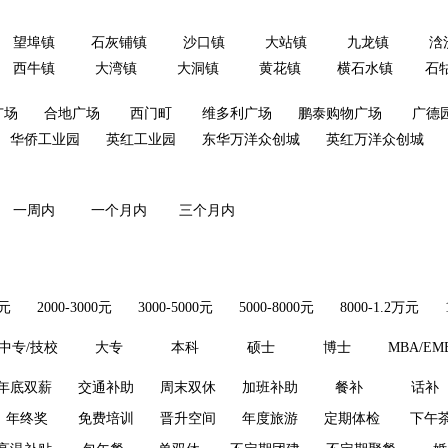
望埠镇
石灰铺镇
沙口镇
大站镇
九龙镇
浛
西牛镇
大湾镇
大洞镇
黄花镇
横石水镇
石
广场
合地广场
西门町
维多利广场
鹏泰购物广场
广德
华侨工业园
英红工业园
东华万洋众创城
英红万洋众创城
一周内
一个月内
三个月内
0元
2000-3000元
3000-5000元
5000-8000元
8000-1.2万元
中专/技校
大专
本科
硕士
博士
MBA/EM
年底双薪
交通补助
周末双休
加班补助
餐补
话补
年终奖
免费培训
晋升空间
年度旅游
定期体检
下午