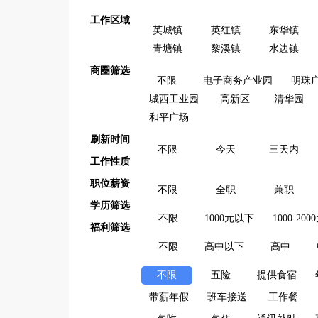
工作区域
英城镇
英红镇
东华镇
青塘镇
黎溪镇
水边镇
商圈筛选
不限
电子商务产业园
明珠
城西工业园
高新区
清华园
和平广场
刷新时间
不限
今天
三天内
工作性质
职位薪资
不限
全职
兼职
学历筛选
不限
1000元以下
1000-200
福利筛选
不限
高中以下
高中
不限
五险
提供食宿
带薪年假
班车接送
工作餐