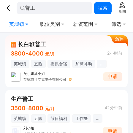
搜索
地图
英城镇
职位类别
薪资范围
筛选
急聘
长白班普工
新
3800-4000
2小时前
元/月
英城镇
五险
提供食宿
加班补助
...
吴小姐涂小姐
申请
英德市可立克电子有限公司
生产普工
3500-8000
42分钟前
元/月
英城镇
五险
节日福利
工作餐
...
刘小姐
申请