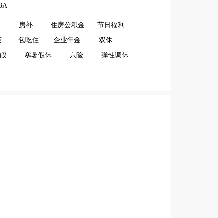
BA
房补
住房公积金
节日福利
茶
包吃住
企业年金
双休
假
寒暑假休
六险
弹性调休