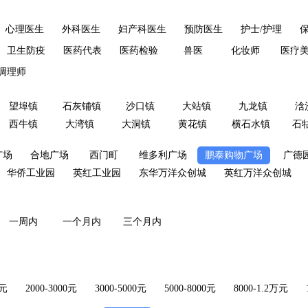
心理医生
外科医生
妇产科医生
预防医生
护士/护理
保
卫生防疫
医药代表
医药检验
兽医
化妆师
医疗
调理师
望埠镇
石灰铺镇
沙口镇
大站镇
九龙镇
浛
西牛镇
大湾镇
大洞镇
黄花镇
横石水镇
石
广场
合地广场
西门町
维多利广场
鹏泰购物广场
广德
华侨工业园
英红工业园
东华万洋众创城
英红万洋众创城
一周内
一个月内
三个月内
0元
2000-3000元
3000-5000元
5000-8000元
8000-1.2万元