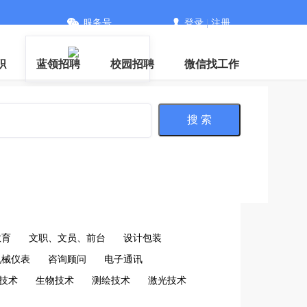
服务号
登录
|
注册
信
职
蓝领招聘
校园招聘
微信找工作
搜 索
教育
文职、文员、前台
设计包装
机械仪表
咨询顾问
电子通讯
技术
生物技术
测绘技术
激光技术