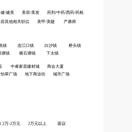
健/健美
美容/美发
药剂/中药/西药/药检
美容其他相关职位
美甲/美睫
产康师
洸镇
连江口镇
白沙镇
桥头镇
牯塘镇
横石塘镇
下太镇
园
中睿家居建材城
商会大厦
怡翠广场
地下商业街
城市广场
1.2万-2万元
2万元以上
面议