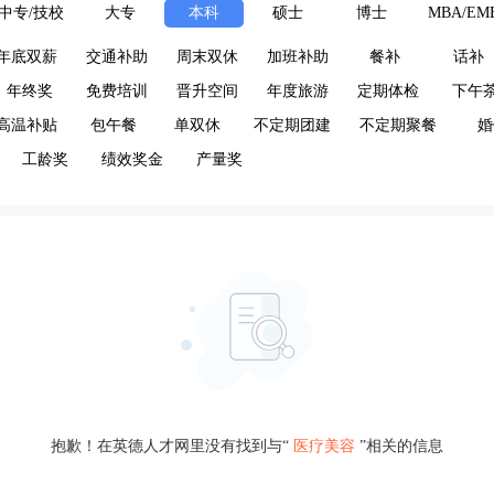
中专/技校
大专
本科
硕士
博士
MBA/EM
年底双薪
交通补助
周末双休
加班补助
餐补
话补
年终奖
免费培训
晋升空间
年度旅游
定期体检
下午
高温补贴
包午餐
单双休
不定期团建
不定期聚餐
婚
工龄奖
绩效奖金
产量奖
抱歉！在英德人才网里没有找到与“
医疗美容
”相关的信息