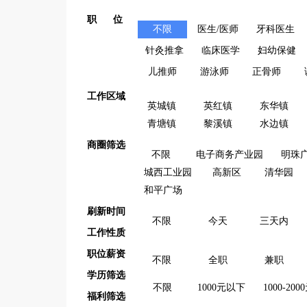
职 位
不限
医生/医师
牙科医生
针灸推拿
临床医学
妇幼保健
儿推师
游泳师
正骨师
工作区域
英城镇
英红镇
东华镇
青塘镇
黎溪镇
水边镇
商圈筛选
不限
电子商务产业园
明珠
城西工业园
高新区
清华园
和平广场
刷新时间
不限
今天
三天内
工作性质
职位薪资
不限
全职
兼职
学历筛选
不限
1000元以下
1000-200
福利筛选