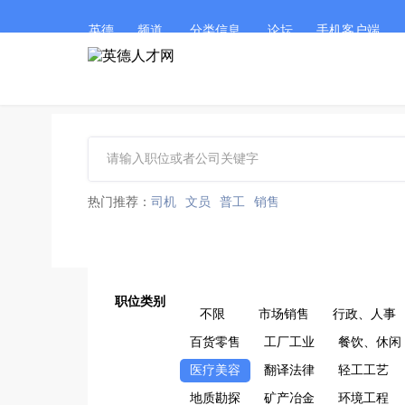
英德
频道
分类信息
论坛
手机客户端
热门推荐：
司机
文员
普工
销售
职位类别
不限
市场销售
行政、人事
百货零售
工厂工业
餐饮、休闲
医疗美容
翻译法律
轻工工艺
地质勘探
矿产冶金
环境工程