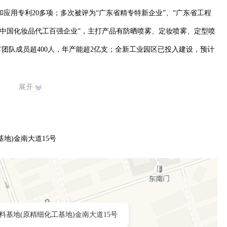
和应用专利20多项；多次被评为“广东省精专特新企业”、“广东省工程
“中国化妆品代工百强企业”，主打产品有防晒喷雾、定妆喷雾、定型喷
团队成员超400人，年产能超2亿支；全新工业园区已投入建设，预计
展开
化学品生产许可和化妆品生产许可双牌照的气雾剂生产企业不到 50 家，
业气雾剂厂家屈指可数，我们立道就是其中之一。

地)金南大道15号
化妆品生产许可证。已通过 ISO22716 化妆品良好生产规范体系
，ISO13485 医疗器械质量管理体系认证 ；通过了沃尔玛、英国 BSC
合规审核等的第三方工厂审核。

料基地(原精细化工基地)金南大道15号