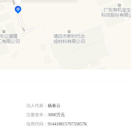


养肤精华、一次性染发喷雾、假发粘合剂等

雾

雾、洁面慕斯、卸妆油喷雾、

温喷雾、身体香氛喷雾
法人代表：
杨春云
注册资本：
3000万元
信用代码：
91441881579735857K