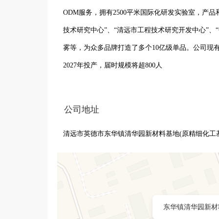
ODM服务，拥有2500平米国际化研发实验室，产品
技术研究中心”、“清远市工程技术研究开发中心”、
雾等，为众多品牌打造了多个10亿级单品。公司现有
2027年投产，届时规模将超800人

生产资质：

全国化妆品生产企业有 5000 多家，同时拥有危险
公司地址
这其中，拥有自主研发实力且位于专业化工园区的专
清远市英德市东华镇清华园新材料基地(原精细化工基
目前我们立道拥有危险化学品登记证、安全生产许可证、
认证、U.S FDA GMPC 良好生产规范控制体系认证
I、WCA 审核认证、华测检测、美国 SCAN供应商
产品品类：

东华镇清华园新材