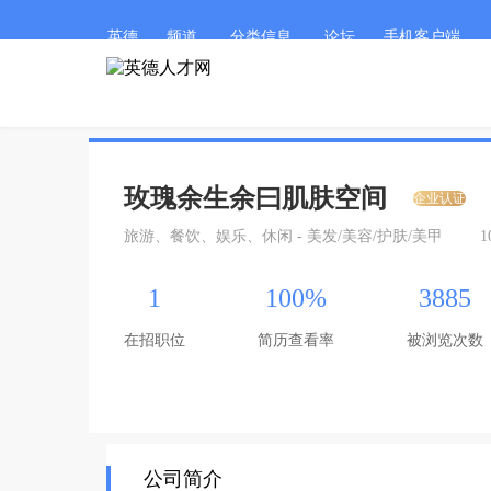
英德
频道
分类信息
论坛
手机客户端
玫瑰余生余曰肌肤空间
企业认证
旅游、餐饮、娱乐、休闲 - 美发/美容/护肤/美甲
1
1
100%
3885
在招职位
简历查看率
被浏览次数
公司简介