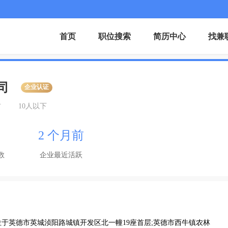
首页
职位搜索
简历中心
找兼
司
企业认证
材
10人以下
2 个月前
数
企业最近活跃
于英德市英城浈阳路城镇开发区北一幢19座首层;英德市西牛镇农林