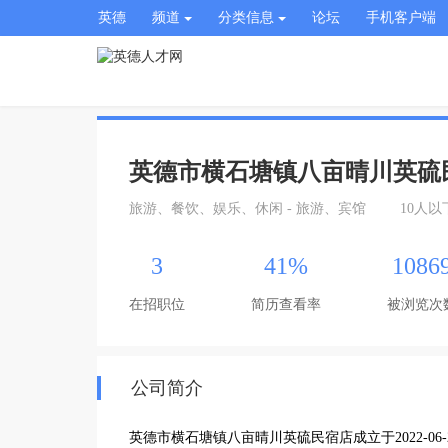
英德
频道
分类信息
论坛
手机客户端
英德市横石塘镇八亩晴川英硫
旅游、餐饮、娱乐、休闲 - 旅游、宾馆
10人以
3
41%
1086
在招职位
简历查看率
被浏览次
公司简介
英德市横石塘镇八亩晴川英硫民宿店成立于2022-06