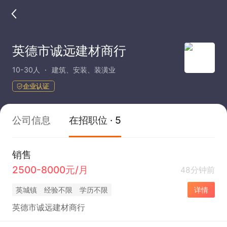
英德市诚远建材商行
10-30人
建筑、安装、装潢业
企业认证
公司信息
在招职位 · 5
销售
2500-8000元/月
48分钟前
英城镇
经验不限
学历不限
详情
英德市诚远建材商行