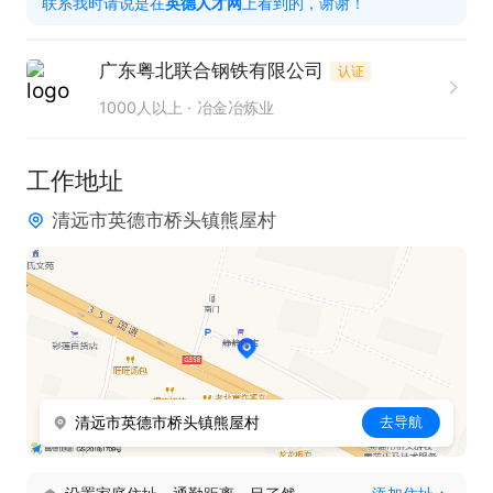
联系我时请说是在
英德人才网
上看到的，谢谢！
3、完成与总部及各基地成本对比并分析成本。

4、根据成本及销售数据预测公司利润。

广东粤北联合钢铁有限公司
认证
5、编制成本月报。

1000人以上
冶金冶炼业
有意请申请职位后主动来电，（号码投递简历后可
工作地址
见）请告知是在英德人才网上看到的
清远市英德市桥头镇熊屋村
清远市英德市桥头镇熊屋村
去导航