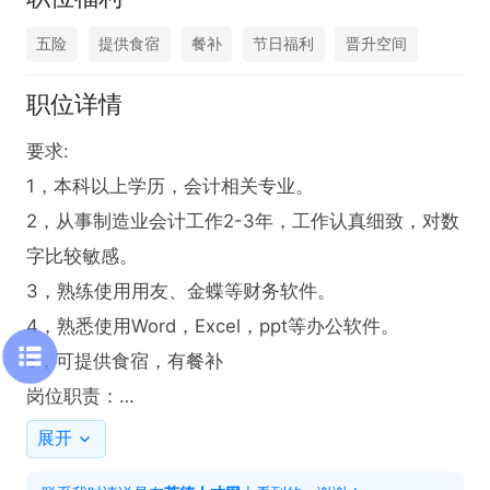
五险
提供食宿
餐补
节日福利
晋升空间
职位详情
要求:

1，本科以上学历，会计相关专业。

2，从事制造业会计工作2-3年，工作认真细致，对数
字比较敏感。

3，熟练使用用友、金蝶等财务软件。

4，熟悉使用Word，Excel，ppt等办公软件。

5，可提供食宿，有餐补

岗位职责：

1、每日完成公司成本核算。

展开
2、每月对实物库存进行盘点，形成盘库报告。
