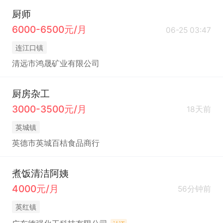
厨师
6000-6500元/月
06-25 03:47
连江口镇
清远市鸿晟矿业有限公司
厨房杂工
3000-3500元/月
18天前
英城镇
英德市英城百桔食品商行
煮饭清洁阿姨
4000元/月
56分钟前
英红镇