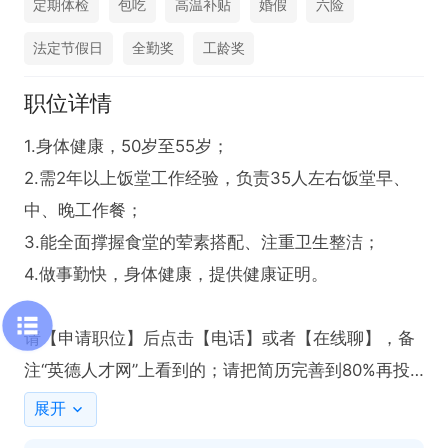
定期体检
包吃
高温补贴
婚假
六险
法定节假日
全勤奖
工龄奖
职位详情
1.身体健康，50岁至55岁；

2.需2年以上饭堂工作经验，负责35人左右饭堂早、
中、晚工作餐；

3.能全面撑握食堂的荤素搭配、注重卫生整洁；

4.做事勤快，身体健康，提供健康证明。

请【申请职位】后点击【电话】或者【在线聊】，备
注“英德人才网”上看到的；请把简历完善到80%再投
递，让我了解你的优势
展开