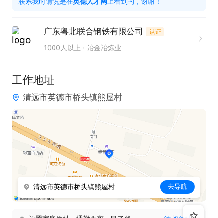
联系我时请说是在
英德人才网
上看到的，谢谢！
1. 协助领导完成日常管理工作，确保各项工作有序开
展。  

广东粤北联合钢铁有限公司
认证
请【申请职位】后点击【电话】或者【在线聊】，备
1000人以上
冶金冶炼业
注“英德人才网”上看到的；请把简历完善到80%再投
递，让我了解你的优势
工作地址
清远市英德市桥头镇熊屋村
清远市英德市桥头镇熊屋村
去导航