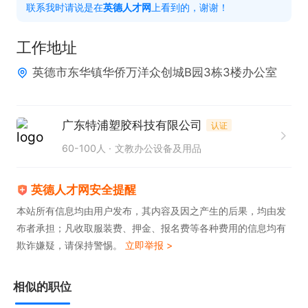
联系我时请说是在
英德人才网
上看到的，谢谢！
注“英德人才网”上看到的；请把简历完善到80%再投
递，让我了解你的优势
工作地址
英德市东华镇华侨万洋众创城B园3栋3楼办公室
广东特浦塑胶科技有限公司
认证
60-100人
文教办公设备及用品
英德人才网安全提醒
本站所有信息均由用户发布，其内容及因之产生的后果，均由发
布者承担；凡收取服装费、押金、报名费等各种费用的信息均有
欺诈嫌疑，请保持警惕。
立即举报 >
相似的职位