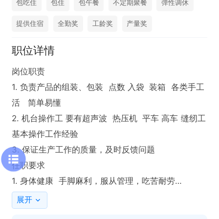
包吃住
包住
包午餐
不定期聚餐
弹性调休
提供住宿
全勤奖
工龄奖
产量奖
职位详情
岗位职责 

1. 负责产品的组装、包装  点数 入袋  装箱  各类手工
活   简单易懂

2. 机台操作工 要有超声波  热压机  平车 高车 缝纫工
基本操作工作经验

3. 保证生产工作的质量，及时反馈问题

任职要求

1. 身体健康  手脚麻利，服从管理，吃苦耐劳

2.有工厂生产工作经验者优先

展开
请【申请职位】后点击【电话】或者【在线聊】，备