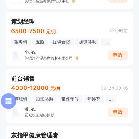
英德市新航标教育培训中心
策划经理
6500-7500
23小时前
元/月
望埠镇
五险
提供食宿
加班补助
...
李小姐
申请
英德溶洞温泉度假村有限公司
前台销售
4000-12000
06-24 00:46
元/月
英城镇
加班补助
带薪年假
年终奖
...
潘小姐
申请
爱城映画婚纱摄影
灰指甲健康管理者