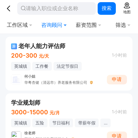
搜索
地图
工作区域
咨询顾问
薪资范围
筛选
老年人能力评估师
兼
200-300
1小时前
元/天
英城镇
工作餐
法定节假日
何小姐
申请
华粤杏健（清远市）养老服务有限公司
学业规划师
3000-15000
1小时前
元/月
英城镇
五险
节日福利
带薪年假
...
徐老师
申请