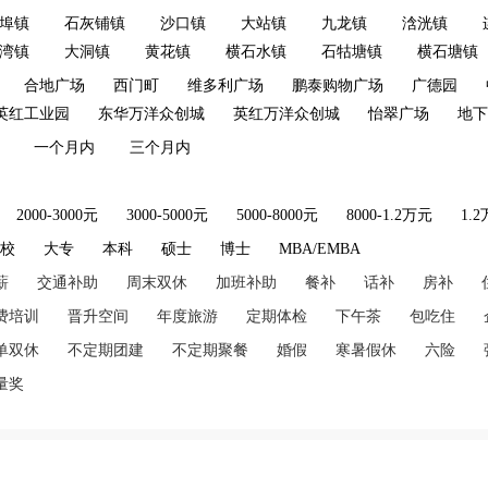
埠镇
石灰铺镇
沙口镇
大站镇
九龙镇
浛洸镇
湾镇
大洞镇
黄花镇
横石水镇
石牯塘镇
横石塘镇
合地广场
西门町
维多利广场
鹏泰购物广场
广德园
英红工业园
东华万洋众创城
英红万洋众创城
怡翠广场
地下
一个月内
三个月内
2000-3000元
3000-5000元
5000-8000元
8000-1.2万元
1.
技校
大专
本科
硕士
博士
MBA/EMBA
薪
交通补助
周末双休
加班补助
餐补
话补
房补
费培训
晋升空间
年度旅游
定期体检
下午茶
包吃住
单双休
不定期团建
不定期聚餐
婚假
寒暑假休
六险
量奖