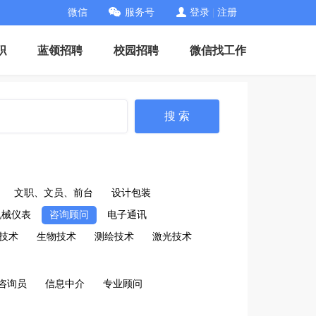
微信
服务号
登录
|
注册
职
蓝领招聘
校园招聘
微信找工作
搜 索
文职、文员、前台
设计包装
机械仪表
咨询顾问
电子通讯
技术
生物技术
测绘技术
激光技术
咨询员
信息中介
专业顾问