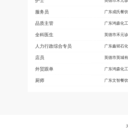
护士
英德市禾元
服务员
广东成氏餐
品质主管
广东鸿森化
全科医生
英德市禾元
人力行政综合专员
广东鑫韬石
店员
英德市英城
外贸跟单
广东鸿森化
厨师
广东文智餐