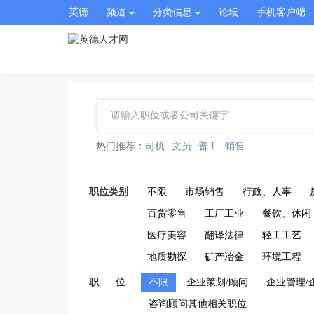
英德
频道
分类信息
论坛
手机客户端
热门推荐：
司机
文员
普工
销售
职位类别
不限
市场销售
行政、人事
百货零售
工厂工业
餐饮、休闲
医疗美容
翻译法律
轻工工艺
地质勘探
矿产冶金
环境工程
职 位
不限
企业策划/顾问
企业管理/
咨询顾问其他相关职位