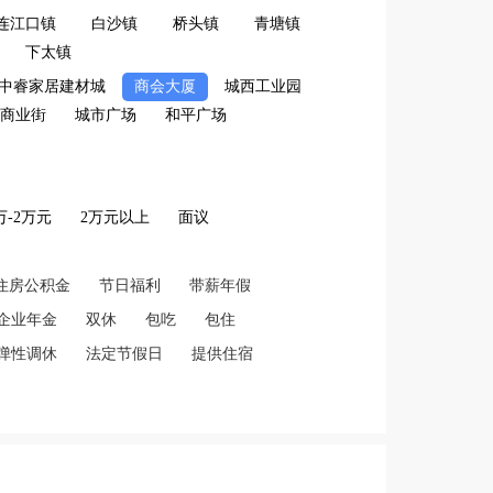
连江口镇
白沙镇
桥头镇
青塘镇
下太镇
中睿家居建材城
商会大厦
城西工业园
商业街
城市广场
和平广场
2万-2万元
2万元以上
面议
住房公积金
节日福利
带薪年假
企业年金
双休
包吃
包住
弹性调休
法定节假日
提供住宿