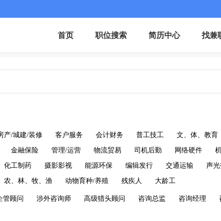
首页
职位搜索
简历中心
找兼
房产/城建/装修
客户服务
会计财务
普工技工
文、体、教育
金融保险
管理/运营
物流贸易
司机后勤
网络硬件
化工制药
摄影影视
能源环保
编辑发行
交通运输
声光
农、林、牧、渔
动物育种/养殖
残疾人
大龄工
企管顾问
涉外咨询师
高级猎头顾问
咨询总监
咨询经理