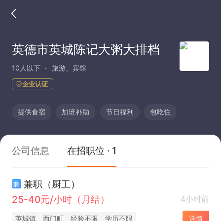
英德市英城陈记大粥大排档
10人以下
旅游、宾馆
企业认证
提供食宿
加班补助
节日福利
包吃住
公司信息
在招职位 · 1
兼职（厨工）
兼
25-40元/小时（月结）
4小时前
英城镇
西门町
经验不限
学历不限
详情