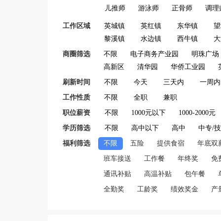
儿推师
游泳师
正骨师
调理
工作区域
英城镇
英红镇
东华镇
望
黎溪镇
水边镇
西牛镇
大
商圈筛选
不限
电子商务产业园
明珠广场
高新区
清华园
华侨工业园
刷新时间
不限
今天
三天内
一周内
工作性质
不限
全职
兼职
职位薪资
不限
1000元以下
1000-2000元
学历筛选
不限
高中以下
高中
中专/
福利筛选
不限
五险
提供食宿
年底双
班车接送
工作餐
年终奖
免
通讯补贴
高温补贴
包午餐
全勤奖
工龄奖
绩效奖金
产