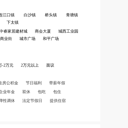
连江口镇
白沙镇
桥头镇
青塘镇
下太镇
中睿家居建材城
商会大厦
城西工业园
商业街
城市广场
和平广场
2万-2万元
2万元以上
面议
住房公积金
节日福利
带薪年假
企业年金
双休
包吃
包住
弹性调休
法定节假日
提供住宿