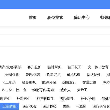
首页
职位搜索
简历中心
找兼
房产/城建/装修
客户服务
会计财务
普工技工
文、体、教育
金融保险
管理/运营
物流贸易
司机后勤
网络硬件
化工制药
摄影影视
能源环保
编辑发行
交通运输
声光
农、林、牧、渔
动物育种/养殖
残疾人
大龄工
理医生
外科医生
妇产科医生
预防医生
护士/护理
保健
卫生防疫
医药代表
医药检验
兽医
化妆师
医疗美容其