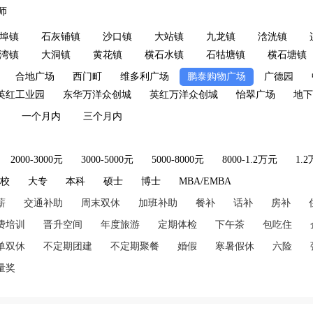
师
埠镇
石灰铺镇
沙口镇
大站镇
九龙镇
浛洸镇
湾镇
大洞镇
黄花镇
横石水镇
石牯塘镇
横石塘镇
合地广场
西门町
维多利广场
鹏泰购物广场
广德园
英红工业园
东华万洋众创城
英红万洋众创城
怡翠广场
地下
一个月内
三个月内
2000-3000元
3000-5000元
5000-8000元
8000-1.2万元
1.
技校
大专
本科
硕士
博士
MBA/EMBA
薪
交通补助
周末双休
加班补助
餐补
话补
房补
费培训
晋升空间
年度旅游
定期体检
下午茶
包吃住
单双休
不定期团建
不定期聚餐
婚假
寒暑假休
六险
量奖