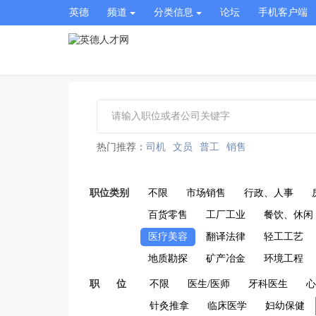
英德
频道
分类信息
论坛
手机客户端
热门推荐：
司机
文员
普工
销售
职位类别
不限
市场销售
行政、人事
百货零售
工厂工业
餐饮、休闲
医疗美容
翻译法律
轻工工艺
地质勘探
矿产冶金
环境工程
职 位
不限
医生/医师
牙科医生
心
针灸推拿
临床医学
妇幼保健