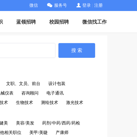
微信
服务号
登录
|
注册
职
蓝领招聘
校园招聘
微信找工作
搜 索
文职、文员、前台
设计包装
机械仪表
咨询顾问
电子通讯
技术
生物技术
测绘技术
激光技术
/健美
美容/美发
药剂/中药/西药/药检
他相关职位
美甲/美睫
产康师